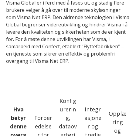
Visma Global er i ferd med å fases ut, og stadig flere
brukere velger å gå over til moderne skyløsninger
som Visma Net ERP. Den aldrende teknologien i Visma
Global begrenser videreutvikling og hindrer Visma i å
levere den kvaliteten og sikkerheten som de er kjent
for. For å møte denne utviklingen har Visma, i
samarbeid med Confect, etablert “Flyttefabrikken” –
en tjeneste som sikrer en effektiv og problemfri
overgang til Visma Net ERP.
Konfig
Hva
urerin
Integr
Opplæ
betyr
Forber
g,
asjone
ring
denne
edelse
dataov
r og
og
overg
r for
erføri
tredje