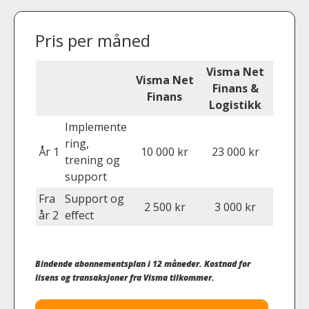
Pris per måned
Visma Net
Visma Net
Finans &
Finans
Logistikk
Implemente
ring,
År 1
10 000 kr
23 000 kr
trening og
support
Fra
Support og
2 500 kr
3 000 kr
år 2
effect
Bindende abonnementsplan i 12 måneder. Kostnad for
lisens og transaksjoner fra Visma tilkommer.